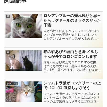
関連記事
ロシアンブルーの売れ残りと思っ
猫
たらラグドールのミックスだった
子猫
自宅の近くにあるペットショップにロシ
アンブルーの子猫が売られていました。
ロシアンブルーって人気があるので、す
ぐに売れちゃうだろうな～と思ってたん
ですが・・・。スポンサーリンク
(adsbygoogle = window.adsbygoogl...
猫の砂あびの理由と意味 メルち
猫
ゃんが外でゴロンゴロンします
猫ちゃんが砂の上でゴロゴロする理由
は？うちの女王様、黒猫メルちゃんは一
日に1回、外へ出ます。その時にお向かい
の家の駐車場にほんの少しある砂の上で
ゴロゴロするのが日課です。気持ちよさ
そうにゴロンゴロンしているメルちゃん↓
シャムトラ猫がコンクリートの上
シャムトラ
ご近所さんに迷惑になら...
でゴロゴロ 気持ちよさそう
シャムトラ猫がコンクリートでゴロンゴ
ロンシャムトラのラオちゃんはコンクリ
ートの上で気持ちよさそうにゴロゴロし
ます。津地の上ではやらず、セメントブ