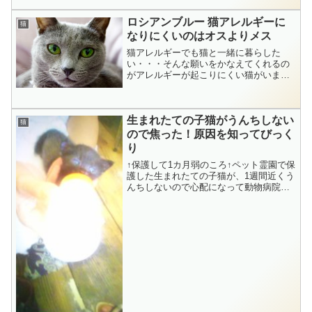
ロックの狭いところやコンクリの上やコ
ンクリ―トの電柱でゴロンゴロン、スリ
ロシアンブルー 猫アレルギーに
猫
スリするのがすくです。な...
なりにくいのはオスよりメス
猫アレルギーでも猫と一緒に暮らした
い・・・そんな願いをかなえてくれるの
がアレルギーが起こりにくい猫がいま
す。その代表がロシアンブルー。長女の
ところの孫が猫アレルギーなので、ロシ
アンブルーの他にアレルギーが起こりに
生まれたての子猫がうんちしない
くい猫種について調べて分かっ...
猫
ので焦った！原因を知ってびっく
り
↑保護して1カ月弱のころ↑ペット霊園で保
護した生まれたての子猫が、1週間近くう
んちしないので心配になって動物病院で
診てもらったことがあります。保護した
ときは目も開いてなかったので、生まれ
て１～２日の状態。自分で排泄できない
時期なので、ミルク...