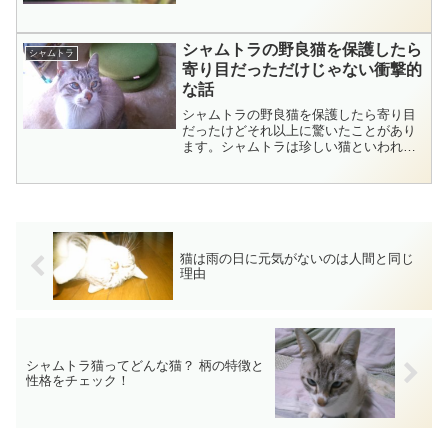
シャムトラの野良猫を保護したら
シャムトラ
寄り目だっただけじゃない衝撃的
な話
シャムトラの野良猫を保護したら寄り目
だったけどそれ以上に驚いたことがあり
ます。シャムトラは珍しい猫といわれま
す。自宅には3匹の猫ちゃんたちが暮らし
ていますがその中で唯一の男の子がシャ
ムトラ猫。名前は、羅王（ラオウ）。強
そうな名前ですがビビり...
猫は雨の日に元気がないのは人間と同じ
理由
シャムトラ猫ってどんな猫？ 柄の特徴と
性格をチェック！