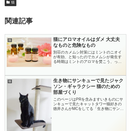
猫
関連記事
猫にアロマオイルはダメ 大丈夫
猫
なものと危険なもの
別荘のカメムシ対策にはミントのニオイ
が有効、と知ったのでカメムシが発生す
る時期はミントのアロマを焚こう、っと
ピンとひらめきました。でもアロマの中
には猫が苦手なものをがあって危険なも
のだと死んでしまう可能性がある、と何
生き物にサンキューで見たジャク
かで読んだことを思いだし...
猫
ソン・ギャラクシー 猫のための
部屋づくり
このページはPRを含みますいきものにサ
ンキューで見たキャットタワー猫好きの
徳井さんがMCをしてる「生き物にサンキ
ュー」毎週楽しみに見てます。番組の中
で徳井さんが保護猫活動をしている9歳の
渚美（なちゅら）ちゃんへのクリスマス
プレゼントに自作し...