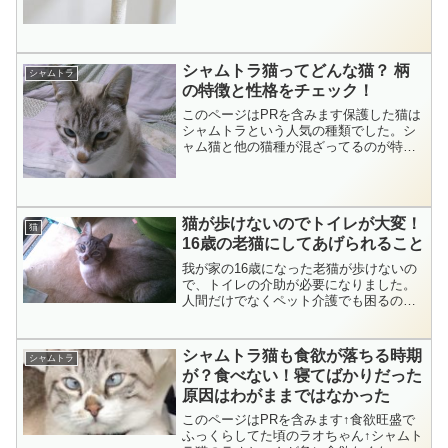
シャムトラ猫ってどんな猫？ 柄
シャムトラ
の特徴と性格をチェック！
このページはPRを含みます保護した猫は
シャムトラという人気の種類でした。シ
ャム猫と他の猫種が混ざってるのが特徴
です。人気の理由は見た目や性格的なも
のが関係してるのでこちらで分かりやす
く紹介しておきますね。スポンサードリ
ンク (adsbygo...
猫が歩けないのでトイレが大変！
猫
16歳の老猫にしてあげられること
我が家の16歳になった老猫が歩けないの
で、トイレの介助が必要になりました。
人間だけでなくペット介護でも困るのは
トイレです。とくに歩けないときは大
変。スポンサーリンク (adsbygoogle =
window.adsbygoogle || ...
シャムトラ猫も食欲が落ちる時期
シャムトラ
が？食べない！寝てばかりだった
原因はわがままではなかった
このページはPRを含みます↑食欲旺盛で
ふっくらしてた頃のラオちゃん↑シャムト