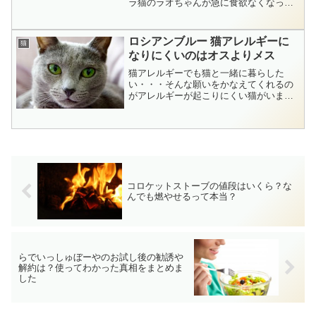
ラ猫のラオちゃんが急に食欲なくなっ
て、カリカリを食べなくなった時期があ
りました。カリカリはクンクンするけど
食べないのですがウェットフードやチュ
ロシアンブルー 猫アレルギーに
猫
ール、おやつは食べるん...
なりにくいのはオスよりメス
猫アレルギーでも猫と一緒に暮らした
い・・・そんな願いをかなえてくれるの
がアレルギーが起こりにくい猫がいま
す。その代表がロシアンブルー。長女の
ところの孫が猫アレルギーなので、ロシ
アンブルーの他にアレルギーが起こりに
くい猫種について調べて分かっ...
コロケットストーブの値段はいくら？な
んでも燃やせるって本当？
らでいっしゅぼーやのお試し後の勧誘や
解約は？使ってわかった真相をまとめま
した