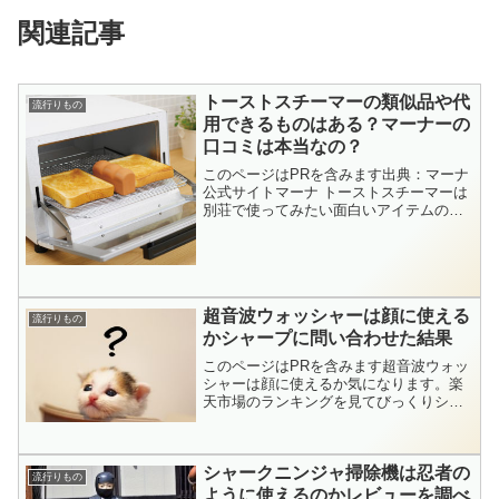
関連記事
トーストスチーマーの類似品や代
流行りもの
用できるものはある？マーナーの
口コミは本当なの？
このページはPRを含みます出典：マーナ
公式サイトマーナ トーストスチーマーは
別荘で使ってみたい面白いアイテムの一
つ。バカリズムやカズレーザー、中丸く
んが出演する【家事ヤロウ】で紹介され
ました。以前はヒルナンデスでも紹介さ
れたことがあります。...
超音波ウォッシャーは顔に使える
流行りもの
かシャープに問い合わせた結果
このページはPRを含みます超音波ウォッ
シャーは顔に使えるか気になります。楽
天市場のランキングを見てびっくりシャ
ープの超音波ウォッシャーがたくんさラ
ンキングに入ってたから。テレビ番組で
紹介されたのかな、と思ったら定価より
シャークニンジャ掃除機は忍者の
格安になってたんですね...
流行りもの
ように使えるのかレビューを調べ