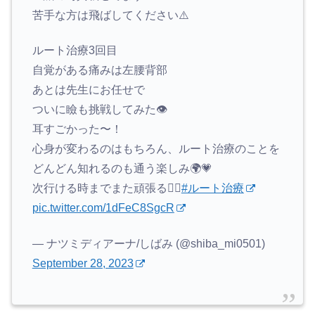
苦手な方は飛ばしてください⚠️
ルート治療3回目
自覚がある痛みは左腰背部
あとは先生にお任せで
ついに瞼も挑戦してみた👁️
耳すごかった〜！
心身が変わるのはもちろん、ルート治療のことを
どんどん知れるのも通う楽しみ🌍💗
次行ける時までまた頑張る❤️‍🔥
#ルート治療
pic.twitter.com/1dFeC8SgcR
— ナツミディアーナ/しばみ (@shiba_mi0501)
September 28, 2023