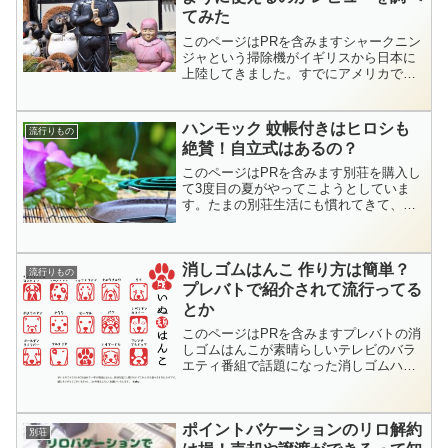
てみた
このページはPRを含みますシャークニン
ジャという掃除機がイギリスから日本に
上陸してきました。すでにアメリカでは
爆発的に売れてて有名なダイソンを追い
抜いてますね。ニンジャというからには
日本の忍者のことをイメージして作られ
ハンモック 蚊帳付きはヒロシも
流行りもの
た掃除機かな？と思い調...
絶賛！自立式はあるの？
このページはPRを含みます別荘を購入し
て3度目の夏がやってこようとしていま
す。たまの別荘生活にも慣れてきて、余
裕が出てきました。なんでも慣れてくる
と新しい刺激を求めたくなるものですよ
ね。最近、やってみたいなと思うのがデ
消しゴムはんこ 作り方は簡単？
ィキャンプ。外で火をお...
流行りもの
プレバトで紹介されて流行ってる
とか
このページはPRを含みますプレバトの消
しゴムはんこが素晴らしいテレビのバラ
エティ番組で話題になった消しゴムハン
コ。1月25日放送されたプレバトでまた消
しゴムはんこが登場しましたね。今週は
前回に引き続き素晴らしい作品を作った
ポイントバケーションのリロ解約
千原ジュニアさんが...
別荘