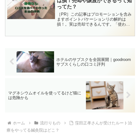
は損！売却や譲渡ができるって知
ってた？
［PR］この記事はプロモーションを含み
ますポイントバケーションリの解約は
損！。実は売却できるんです。「使わな
いから解約」という選択は、損するだけ
でやばい！こちらでは損しない情報をご
紹介。スポンサードリンク (adsbygoogle
= wi...
ホテルのサブスクを全国展開｜goodroom
サブスくらしの口コミ評判
マグネシウムオイルを使ってるけど猫に
は危険かも
ホーム
流行りもの
窪田正孝さんが受けたルート治
療をやってる鍼灸院はどこ？