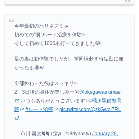
今年最初のハリネズミ🦔
初めての”裏”ルート治療を体験✨
そして初めて1000本打ってきました😆‼️
足の裏は初体験でしたが、掌同様刺す時猛烈に痛
かったぁ😂w
全部終わった後はスッキリ✨
2、3日後の身体が楽しみー🤩
@okegawaekimae
いつもありがとうございます✨
#桶川駅前整骨
院
#ルート治療
pic.twitter.com/QzkGwoI7RL
— 市川 勇太🐈🐈 (@yu_ta8dynasty)
January 28,