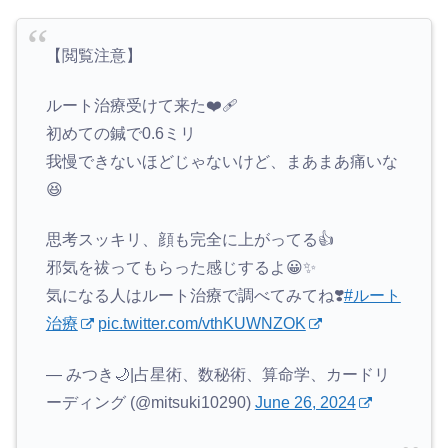
【閲覧注意】
ルート治療受けて来た❤️‍🩹
初めての鍼で0.6ミリ
我慢できないほどじゃないけど、まあまあ痛いな
😆
思考スッキリ、顔も完全に上がってる👍
邪気を祓ってもらった感じするよ😀✨
気になる人はルート治療で調べてみてね❣️
#ルート
治療
pic.twitter.com/vthKUWNZOK
— みつき🌙|占星術、数秘術、算命学、カードリ
ーディング (@mitsuki10290)
June 26, 2024