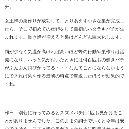
チ。
女王蜂の巣作りが成功して、とりあえず小さな巣が完成し
たら、そこで初めての産卵をして最初のハタラキバチが生
まれます。働き蜂が増えると巣はどんどん巨大化します。
雨が少なく気温が高ければ高いほど蜂の行動や巣作りは活
発になり、ハッと気が付いたときには何百匹もの働きバチ
がぶんぶん飛びかってる・・・なんてことにならないよう
にできれば巣を作る最初の時点で撃退したほうが効果的で
すね。
昨日、別荘に行ってみるとスズメバチは1匹も見かけるこ
とがありませんでした。このままの調子でいくと今年は安
心できそう。スズメ蜂の巣があったために昨年はせっかく