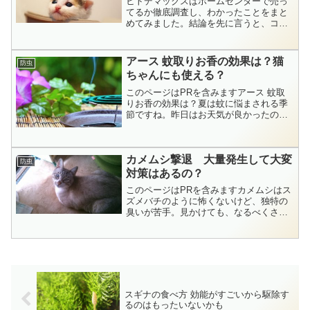
ヒトデマックスはホームセンターで売っ
てるか徹底調査し、わかったことをまと
めてみました。結論を先に言うと、コメ
リで調べてみると「ヒトデマックス」は
売っていません。こちらでは、さらに詳
しく調べて、「ヒトデマックス」などの
アース 蚊取りお香の効果は？猫
防虫
ヒトデ忌避剤を扱ってる販売店を紹介し
ちゃんにも使える？
ます。
このページはPRを含みますアース 蚊取
りお香の効果は？夏は蚊に悩まされる季
節ですね。昨日はお天気が良かったので
別荘に行ってみました。スズメバチが巣
を作ってないか確認するためでもありま
す。幸い今年はスズメバチの巣は見当た
カメムシ撃退 大量発生して大変
らないし周りを飛んでる...
防虫
対策はあるの？
このページはPRを含みますカメムシはス
ズメバチのように怖くないけど、独特の
臭いが苦手。見かけても、なるべくさわ
りたくないものです。自宅ではめったに
見ないカメムシですが、別荘ではちょく
ちょく遭遇。とくに春先に多く見かけま
す。茶色のカメムシが大...
スギナの食べ方 効能がすごいから駆除す
るのはもったいないかも