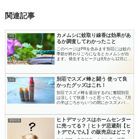
関連記事
カメムシに蚊取り線香は効果があ
別荘
るか調査してわかったこと
このページはPRを含みます別荘には蚊の
季節が終わりごろになるとカメムシが出
ます。発生するピークは8月から12月にか
けて。蚊が出る季節と重なりますよね。
カメムシ専用の殺虫剤があるけど蚊取り
線香でカメムシも撃退できたら一石二
別荘でスズメ蜂と闘う 使って良
鳥。蚊取り線香でカメ...
防虫
かったグッズはこれ！
別荘でスズメ蜂を退治するのに奮闘別荘
は涼しくて快適！っと思っていたら、7月
の半ばごろからいつの間にかスズメバチ
らしきハチが巣を作っててさ～大変なこ
とになってしまいました！キイロスズメ
バチではなさそうです。自宅も近くに山
ヒトデマックスはホームセンター
害獣対策
があるので黄色スズメ蜂...
に売ってる？｜ヒトデ忌避剤【ヒ
トデでんでん】の販売店はどこ？