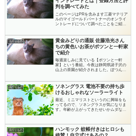
イントレードとは｜登録方法と評
判を調べてみた
このページはPRを含みます三菱マテリア
ルのマイゴールドパートナーのオンライ
ントレードについて調べたことをご紹
介。登録方法や評判についても検証。マ
イゴールドパートナーでは、会員継続ボ
ーナスという特典もついてるのでお得。
黄金みどりの通販 佐藤浩光さん
流行りもの
直営店が近くになくてもマ...
ちの黄色いお茶がポツンと一軒家
で紹介
毎週楽しみに見ている【ポツンと一軒
家】という番組。今夜は静岡県諸子沢の
山上の茶園が紹介されました。ぽつんと
一軒家に登場したのは佐藤浩光さんがお
父さんと一緒に作ってる黄色いお茶。お
茶の葉というと鮮やかな緑ってイメージ
ソネングラス 電池不要の持ち歩
流行りもの
だけど佐藤さんにの茶畑は見...
けるおしゃれなソーラーライト
最近、ミニマリストというのに興味をも
ってるので、ソネングラスが気になりま
す。年齢が上がってきたせいかムダなも
のは処分してすっきりしたい気分になっ
てきました。オフグリットという生き方
にも興味があります。オフグリッドとい
ハンモック 蚊帳付きはヒロシも
うのはなるべく電力やガス...
流行りもの
絶賛！自立式はあるの？