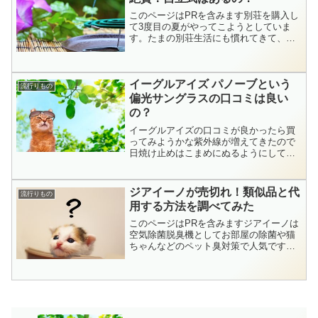
このページはPRを含みます別荘を購入し
て3度目の夏がやってこようとしていま
す。たまの別荘生活にも慣れてきて、余
裕が出てきました。なんでも慣れてくる
と新しい刺激を求めたくなるものですよ
ね。最近、やってみたいなと思うのがデ
イーグルアイズ パノーブという
ィキャンプ。外で火をお...
流行りもの
偏光サングラスの口コミは良い
の？
イーグルアイズの口コミが良かったら買
ってみようかな紫外線が増えてきたので
日焼け止めはこまめにぬるようにしてい
ますが目から入る紫外線って意外に怖い
んですよね。以前は普通の黒いサングラ
スを使ったこともあるんですが、これっ
ジアイーノが売切れ！類似品と代
流行りもの
て瞳孔が開くので逆に紫外...
用する方法を調べてみた
このページはPRを含みますジアイーノは
空気除菌脱臭機としてお部屋の除菌や猫
ちゃんなどのペット臭対策で人気です。
案外いい値段なので、バンバン売れてる
って印象はなかったのですが、最近にな
って売切れが続出。その理由は楽天でラ
ンキングに入ってる【次...