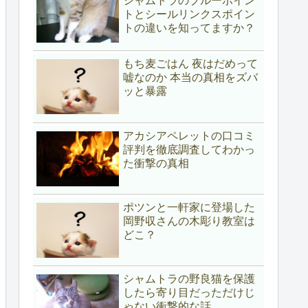
シャムトラのブルーポイン
トとシールリンクスポイン
トの違いを知ってますか？
もち麦ごはん 夜はだめって
嘘なのか 本当の真相をズバ
ッと暴露
アカシアペレットの口コミ
評判を徹底調査してわかっ
た衝撃の真相
ポツンと一軒家に登場した
岡野収さんの木彫り教室は
どこ？
シャムトラの野良猫を保護
したら寄り目だっただけじ
ゃない衝撃的な話