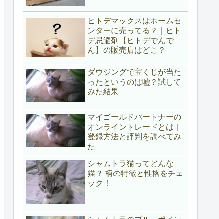
ヒトデマックスはホームセ
ンターに売ってる？｜ヒト
デ忌避剤【ヒトデでんで
ん】の販売店はどこ？
ダウジングで宝くじが当た
ったというのは嘘？試して
みた結果
マイゴールドパートナーの
オンライントレードとは｜
登録方法と評判を調べてみ
た
シャムトラ猫ってどんな
猫？ 柄の特徴と性格をチェ
ック！