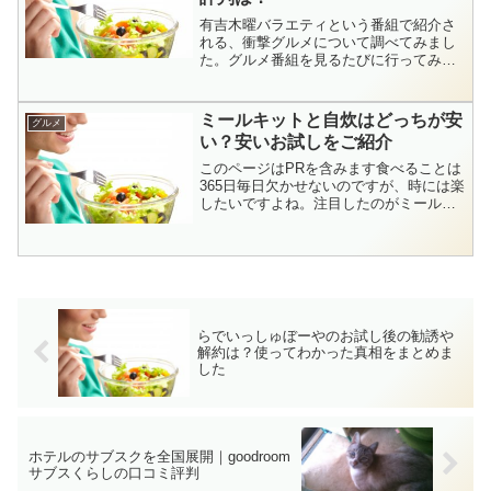
有吉木曜バラエティという番組で紹介さ
れる、衝撃グルメについて調べてみまし
た。グルメ番組を見るたびに行ってみた
いな～と思うのですが、番組だけでは、
どこにあるのか本当に評判が良いか詳し
い情報がわからないことがありますよ
ミールキットと自炊はどっちが安
グルメ
ね。今回の有吉木曜バラエテ...
い？安いお試しをご紹介
このページはPRを含みます食べることは
365日毎日欠かせないのですが、時には楽
したいですよね。注目したのがミールキ
ット。自炊とミールキットどっちが安い
か、調べてみると家族の人数が多ければ
自炊が安上がり。でも、一人暮らしや二
人暮らしなど人数が...
らでいっしゅぼーやのお試し後の勧誘や
解約は？使ってわかった真相をまとめま
した
ホテルのサブスクを全国展開｜goodroom
サブスくらしの口コミ評判