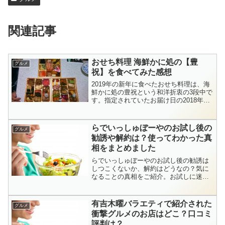
関連記事
おせち料理 海鮮かに処の【豊
グルメ
祝】を食べてみた感想
2019年の新年に食べたおせち料理は、海
鮮かに処の豊祝という和洋折衷の3段中で
す。指定されていたお届け日の2018年の
12月27日にちゃんと冷凍で届きました
よ。私が購入した時は定価16,800円が
6,000円OFFになってたので10,800...
らでいっしゅぼーやのお試し後の
グルメ
勧誘や解約は？使ってわかった真
相をまとめました
らでいっしゅぼーやのお試し後の勧誘は
しつこくないか、解約はどうなの？気に
なることの真相をご紹介。お試しに迷っ
てる時の参考になるとうれしいです。
有吉木曜バラエティで紹介された
グルメ
衝撃グルメのお店はどこ？口コミ
評判は？