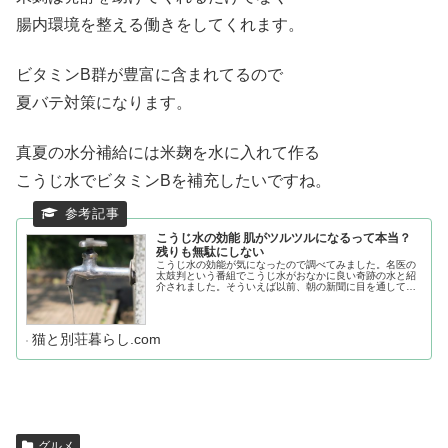
腸内環境を整える働きをしてくれます。
ビタミンB群が豊富に含まれてるので
夏バテ対策になります。
真夏の水分補給には米麹を水に入れて作る
こうじ水でビタミンBを補充したいですね。
こうじ水の効能 肌がツルツルになるって本当？
残りも無駄にしない
こうじ水の効能が気になったので調べてみました。名医の
太鼓判という番組でこうじ水がおなかに良い奇跡の水と紹
介されました。そういえば以前、朝の新聞に目を通してい
たら「こうじ水で病気が治る！肌がツルツル！」という本
の広告が目にとまって興味を持った...
猫と別荘暮らし.com
グルメ