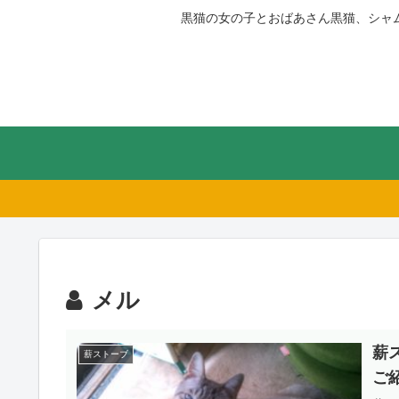
黒猫の女の子とおばあさん黒猫、シャ
メル
薪
薪ストーブ
ご