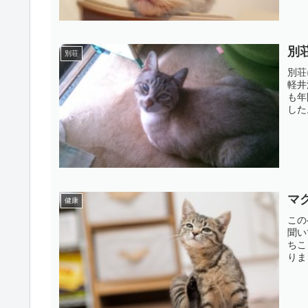
別
別荘
別荘
軽井
も年
した
マ
健康
この
聞い
ちこ
りま