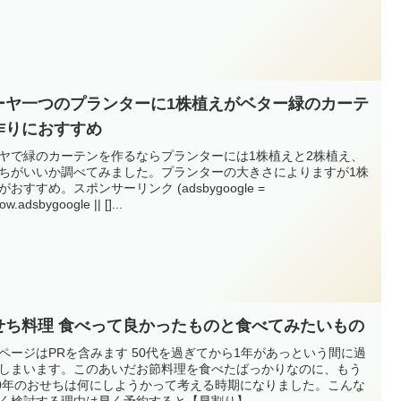
ーヤ一つのプランターに1株植えがベター緑のカーテ
作りにおすすめ
ヤで緑のカーテンを作るならプランターには1株植えと2株植え、
ちがいいか調べてみました。プランターの大きさによりますが1株
がおすすめ。スポンサーリンク (adsbygoogle =
ow.adsbygoogle || []...
せち料理 食べって良かったものと食べてみたいもの
ページはPRを含みます 50代を過ぎてから1年があっという間に過
しまいます。このあいだお節料理を食べたばっかりなのに、もう
20年のおせちは何にしようかって考える時期になりました。こんな
く検討する理由は早く予約すると【早割り】...