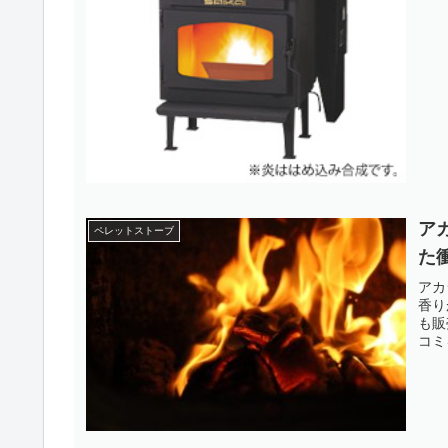
ア
ペレットストーブ
た
アカ
香り
も販
コミ