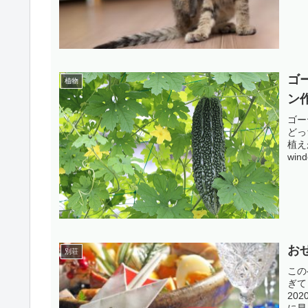
ゴ
植物
ン
ゴー
どっ
植え
wind
お
別荘
この
ぎて
20
に早