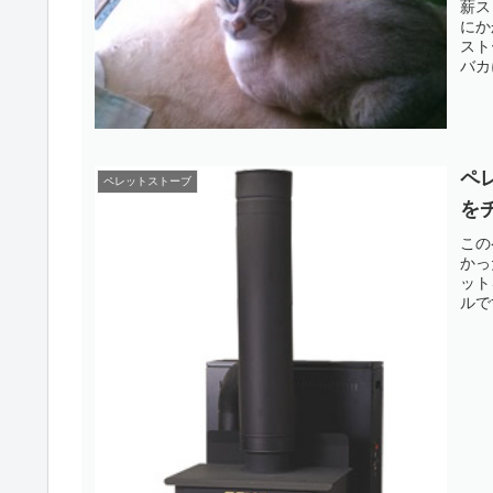
薪ス
にか
スト
バカ
ペ
ペレットストーブ
を
この
かっ
ット
ルで