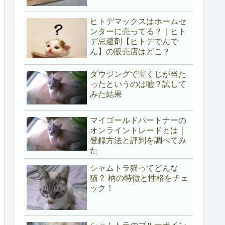
ヒトデマックスはホームセ
ンターに売ってる？｜ヒト
デ忌避剤【ヒトデでんで
ん】の販売店はどこ？
ダウジングで宝くじが当た
ったというのは嘘？試して
みた結果
マイゴールドパートナーの
オンライントレードとは｜
登録方法と評判を調べてみ
た
シャムトラ猫ってどんな
猫？ 柄の特徴と性格をチェ
ック！