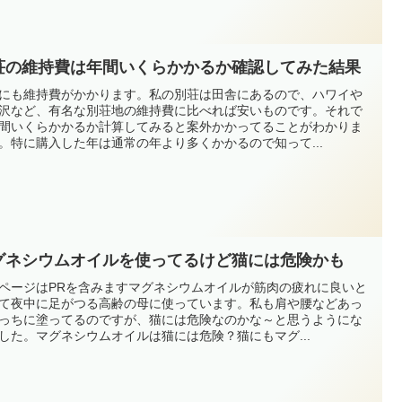
荘の維持費は年間いくらかかるか確認してみた結果
にも維持費がかかります。私の別荘は田舎にあるので、ハワイや
沢など、有名な別荘地の維持費に比べれば安いものです。それで
間いくらかかるか計算してみると案外かかってることがわかりま
。特に購入した年は通常の年より多くかかるので知って...
グネシウムオイルを使ってるけど猫には危険かも
ページはPRを含みますマグネシウムオイルが筋肉の疲れに良いと
て夜中に足がつる高齢の母に使っています。私も肩や腰などあっ
っちに塗ってるのですが、猫には危険なのかな～と思うようにな
した。マグネシウムオイルは猫には危険？猫にもマグ...