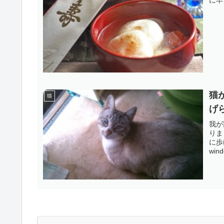
猫
猫
げ
我が
りま
に歩
wind