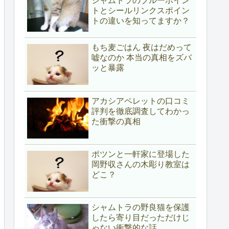
シャムトラのブルーポイン
トとシールリンクスポイン
トの違いを知ってますか？
もち麦ごはん 夜はだめって
嘘なのか 本当の真相をズバ
ッと暴露
アカシアペレットの口コミ
評判を徹底調査してわかっ
た衝撃の真相
ポツンと一軒家に登場した
岡野収さんの木彫り教室は
どこ？
シャムトラの野良猫を保護
したら寄り目だっただけじ
ゃない衝撃的な話