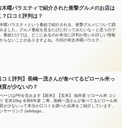
吉木曜バラエティで紹介された衝撃グルメのお店は
こ？口コミ評判は？
木曜バラエティという番組で紹介される、衝撃グルメについて調
みました。グルメ番組を見るたびに行ってみたいな～と思うので
、番組だけでは、どこにあるのか本当に評判が良いか詳しい情報
からないことがありますよね。今回の有吉木曜バラエテ...
口コミ評判】長嶋一茂さんが食べてるピロール米っ
糖質が少ないの？
ページはPRを含みます【新米】【玄米】 福井産 ピロール米 コシ
リ 玄米10kg 令和6年産 ご希...長嶋一茂さんが食べてるピロール米
質が少ないって本当か口コミを調べた結果をご紹介しています。
サーリンク (adsbygo...