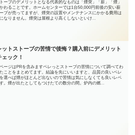
トーブのデメリットとなる代表的なものは「煙突」「薪」「煙」
かわることです。ホームセンターでは1台50,000円前後の安い薪
ーブが売ってますが、煙突の設置やメンテナンスにかかる費用は
になりません。煙突は屋根より高くしないといけ...
レットストーブの苦情で後悔？購入前にデメリット
チェック！
ページはPRを含みますペレっとストーブの苦情について調べてわ
たことをまとめてます。結論を先にいいますと、品質の良いペレ
を選べば煙がほとんど出ないので苦情は気にしなくても良いレベ
す。煙が出たとしてもつけたての数分の間。炉内の燃...