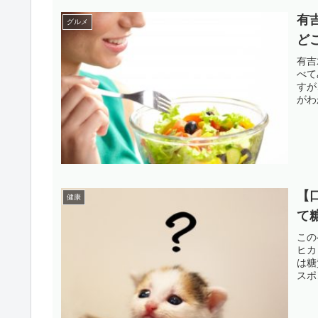
有
グルメ
ど
有吉
べて
すが
がわ
【
健康
て
この
ヒカ
は糖
スポン