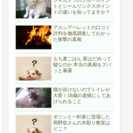
シャムトラのブルーポイン
トとシールリンクスポイン
トの違いを知ってますか？
アカシアペレットの口コミ
評判を徹底調査してわかっ
た衝撃の真相
もち麦ごはん 夜はだめって
嘘なのか 本当の真相をズバ
ッと暴露
猫が歩けないのでトイレが
大変！16歳の老猫にしてあ
げられること
ポツンと一軒家に登場した
岡野収さんの木彫り教室は
どこ？