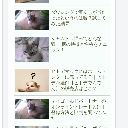
ダウジングで宝くじが当た
ったというのは嘘？試して
みた結果
シャムトラ猫ってどんな
猫？ 柄の特徴と性格をチェ
ック！
ヒトデマックスはホームセ
ンターに売ってる？｜ヒト
デ忌避剤【ヒトデでんで
ん】の販売店はどこ？
マイゴールドパートナーの
オンライントレードとは｜
登録方法と評判を調べてみ
た