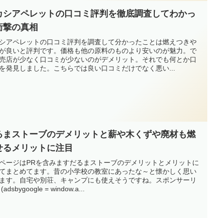
カシアペレットの口コミ評判を徹底調査してわかっ
衝撃の真相
シアペレットの口コミ評判を調査して分かったことは燃えつきや
が良いと評判です。価格も他の原料のものより安いのが魅力。で
売店が少なく口コミが少ないのがデメリット。それでも何とか口
を発見しました。こちらでは良い口コミだけでなく悪い...
るまストーブのデメリットと薪や木くずや廃材も燃
せるメリットに注目
ページはPRを含みますだるまストーブのデメリットとメリットに
てまとめてます。昔の小学校の教室にあったな～と懐かしく思い
ます。自宅や別荘、キャンプにも使えそうですね。スポンサーリ
adsbygoogle = window.a...