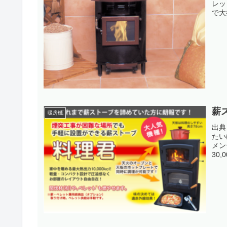
レッ
で大
薪
暖房機
出典
たい
メン
30