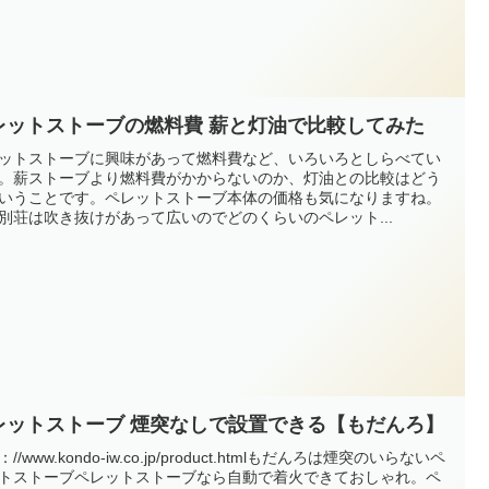
レットストーブの燃料費 薪と灯油で比較してみた
ットストーブに興味があって燃料費など、いろいろとしらべてい
。薪ストーブより燃料費がかからないのか、灯油との比較はどう
いうことです。ペレットストーブ本体の価格も気になりますね。
別荘は吹き抜けがあって広いのでどのくらいのペレット...
レットストーブ 煙突なしで設置できる【もだんろ】
//www.kondo-iw.co.jp/product.htmlもだんろは煙突のいらないペ
トストーブペレットストーブなら自動で着火できておしゃれ。ペ