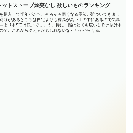
レットストーブ煙突なし 欲しいものランキング
を購入して半年がたち、そろそろ寒くなる季節が近づいてきまし
別荘があるところは自宅よりも標高が高い山の中にあるので気温
中よりも5℃は低いでしょう。特に１階はとても広いし吹き抜けも
ので、これから冷えるかもしれないな～と今からくる...