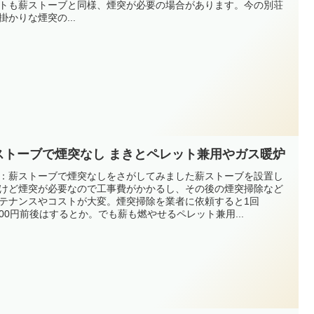
トも薪ストーブと同様、煙突が必要の場合があります。今の別荘
掛かりな煙突の...
ストーブで煙突なし まきとペレット兼用やガス暖炉
：薪ストーブで煙突なしをさがしてみました薪ストーブを設置し
けど煙突が必要なので工事費がかかるし、その後の煙突掃除など
テナンスやコストが大変。煙突掃除を業者に依頼すると1回
,000円前後はするとか。でも薪も燃やせるペレット兼用...