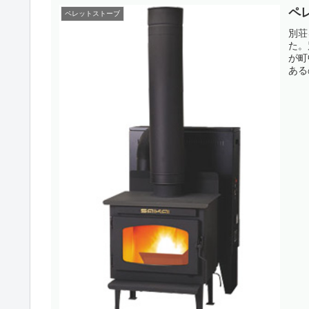
ペ
ペレットストーブ
別荘
た。
が町
ある