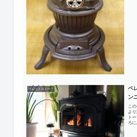
ペ
ペレットストーブ
ン
この
より
トー
ろに