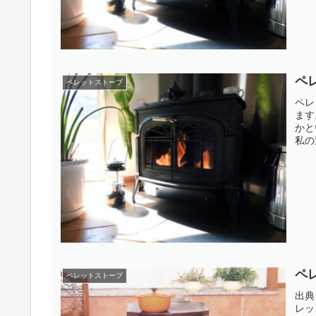
ペ
ペレットストーブ
ペレ
ます
かと
私の
ペ
ペレットストーブ
出典：
レッ