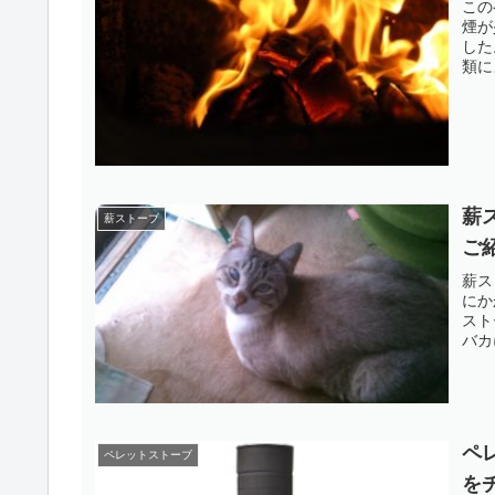
この
煙が
した
類に
薪
薪ストーブ
ご
薪ス
にか
スト
バカ
ペ
ペレットストーブ
を