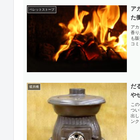
ア
ペレットストーブ
た
アカ
香り
も販
コミ
だ
暖房機
や
この
つい
出し
ンク (