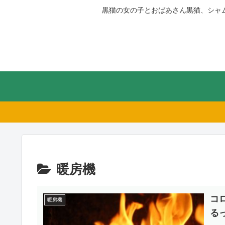
黒猫の女の子とおばあさん黒猫、シャ
暖房機
コ
暖房機
る