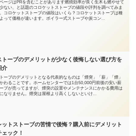
ページはPRを含むことがあります燃焼効率が良く生木も燃やせて
少ない、と話題のコロケットストーブの値段や評判を調べてみま
。コロケットストーブの値段はいくら？コロケットストーブは種
よって価格が違います。ボイラー式ストーブや炭コン...
ストーブのデメリットが少なく後悔しない選び方を
紹介
トーブのデメリットとなる代表的なものは「煙突」「薪」「煙」
かわることです。ホームセンターでは1台50,000円前後の安い薪
ーブが売ってますが、煙突の設置やメンテナンスにかかる費用は
になりません。煙突は屋根より高くしないといけ...
レットストーブの苦情で後悔？購入前にデメリット
チェック！