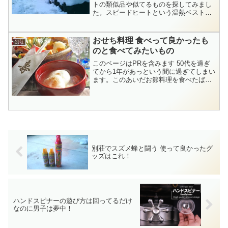
トの類似品や似てるものを探してみまし
た。スピードヒートという温熱ベストが
テレビショッピングで紹介されてるのを
見て、いいな～と思いました。見た目は
普通のダウンベストに見えますが背中や
おせち料理 食べって良かったも
別荘
首、腰の内部に電熱線が...
のと食べてみたいもの
このページはPRを含みます 50代を過ぎ
てから1年があっという間に過ぎてしまい
ます。このあいだお節料理を食べたばっ
かりなのに、もう2020年のおせちは何に
しようかって考える時期になりました。
こんなに早く検討する理由は早く予約す
ると【早割り】...
別荘でスズメ蜂と闘う 使って良かったグ
ッズはこれ！
ハンドスピナーの遊び方は回ってるだけ
なのに男子は夢中！