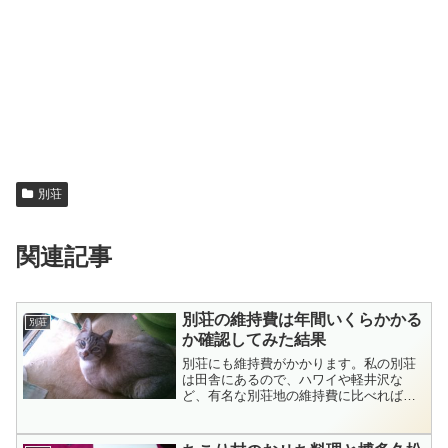
別荘
関連記事
別荘の維持費は年間いくらかかる
別荘
か確認してみた結果
別荘にも維持費がかかります。私の別荘
は田舎にあるので、ハワイや軽井沢な
ど、有名な別荘地の維持費に比べれば安
いものです。それでも年間いくらかかる
か計算してみると案外かかってることが
わかりました。特に購入した年は通常の