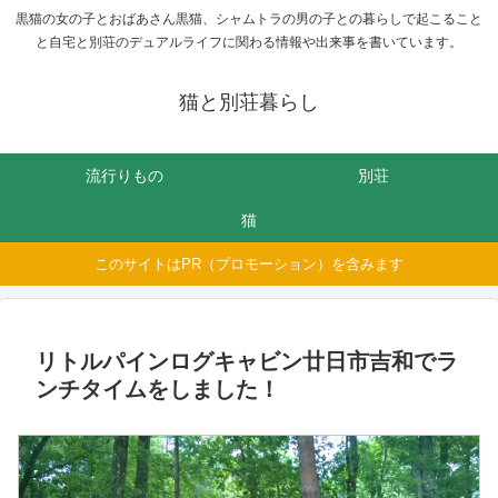
黒猫の女の子とおばあさん黒猫、シャムトラの男の子との暮らしで起こること
と自宅と別荘のデュアルライフに関わる情報や出来事を書いています。
猫と別荘暮らし
流行りもの
別荘
猫
このサイトはPR（プロモーション）を含みます
リトルパインログキャビン廿日市吉和でラ
ンチタイムをしました！