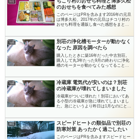
ちこり村のおせち料理と博多久松
別荘
年より多くかかるので知って...
のおせちを食べてみた感想
このページはPRを含みます2016年の元旦
は博多久松、2017年の元旦はチコリ村の
おせち料理を通販し食べた感想をまとめ
ました。ちこり村のおせち料理の口コミ
です別荘を購入して初めて迎えるお正
月。冬は寒いし雪が深く積もることもあ
別荘の浄化槽モーターが動かなく
別荘
る場所。天候に恵...
なった 原因を調べたら
購入したときに築16年だった中古別荘。
購入して丸3年たった9月の終わりに浄化
槽のモーターが動かなくなってることが
わかりました。9月分の電気料金を調べる
と、8月よりも1,500円近く安くなってま
す。10月分の請求書を見ると、400円ち
冷蔵庫 電気代が安いのは？別荘
別荘
ょっとの...
の冷蔵庫が壊れてしまいました
冷蔵庫がついに壊れた！別荘においてあ
る小型の冷蔵庫が急に壊れてしまいまし
た。急にというより昨日は1月なのにとて
も天気が良く気温も穏やかだったので
2018年になって初めていってみて気が付
きました。先週は寒波が来て雪がかなり
スピードヒートの類似品で別荘の
別荘
積もってたのでいけま...
防寒対策 あったかく過ごしたい
このページはPRを含みますスピードヒー