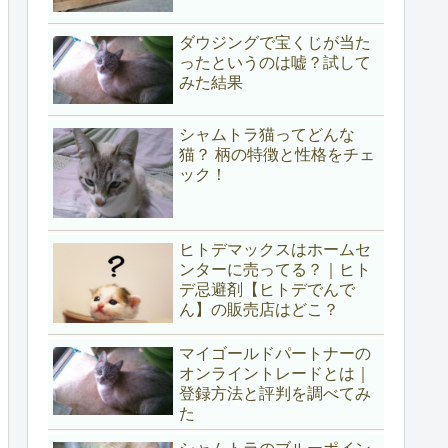
ダウジングで宝くじが当た
ったというのは嘘？試して
みた結果
シャムトラ猫ってどんな
猫？ 柄の特徴と性格をチェ
ック！
ヒトデマックスはホームセ
ンターに売ってる？｜ヒト
デ忌避剤【ヒトデでんで
ん】の販売店はどこ？
マイゴールドパートナーの
オンライントレードとは｜
登録方法と評判を調べてみ
た