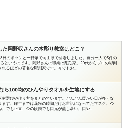
した岡野収さんの木彫り教室はどこ？
月8日のポツンと一軒家で岡山県で登場しました。自分一人で5件の
てるというのです。岡野さんの職業は彫刻家。20代からプロの彫刻
れるほどの著名な彫刻家です。今でもお...
なら100均のひんやりタオルを生地にする
素材選びや作り方をまとめています。だんだん暖かい日が多くな
ります。昨年までは花粉の時期だけお世話になってたマスク。今
。でも正直、今の段階でも口元が蒸し暑い。口や...