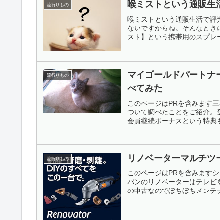
喉ミストという通販生
流行りもの
喉ミストという通販生活で評
ないですからね。そんなとき
スト】という携帯用のスプレー
マイゴールドパートナ
流行りもの
べてみた
このページはPRを含みます
ついて調べたことをご紹介。
会員継続ボーナスという特典も
リノベーターマルチツ
流行りもの
このページはPRを含みます
パンのリノベーターはテレビ
の中古なのでぼちぼちメンテナ