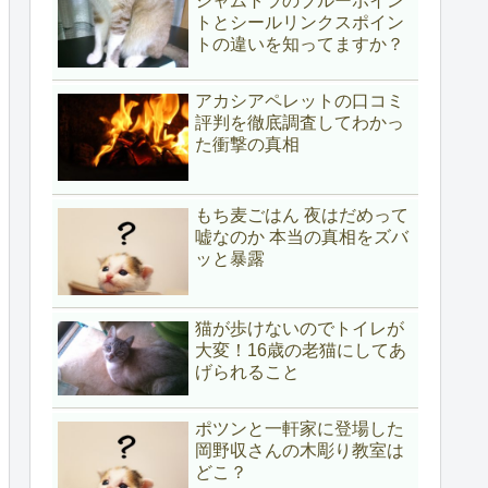
シャムトラのブルーポイン
トとシールリンクスポイン
トの違いを知ってますか？
アカシアペレットの口コミ
評判を徹底調査してわかっ
た衝撃の真相
もち麦ごはん 夜はだめって
嘘なのか 本当の真相をズバ
ッと暴露
猫が歩けないのでトイレが
大変！16歳の老猫にしてあ
げられること
ポツンと一軒家に登場した
岡野収さんの木彫り教室は
どこ？