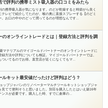
活で評判の携帯ミスト吸入器の口コミをみたら
判の携帯吸入器が気になります。のどが乾燥すると時節がら良く
にテレビで紹介してたのが、喉の奥に直接スプレーする【のどミ
。お口の中やのどって潤ってるのが理想なんです...
ーのオンライントレードとは｜登録方法と評判を調
三菱マテリアルのマイゴールドパートナーのオンライントレードに
登録方法や評判についても検証。マイゴールドパートナーでは、
ついてるのでお得。直営店が近くになくてもマ...
ールキット最安値だったけど評判はどう？
ショップジャパンのリノベーターマルチツールキットショップジャ
を見てて便利そうと思いました。別荘を購入したとはいえ築16年
ンスが必要です。購入した時、すでに倉庫の...