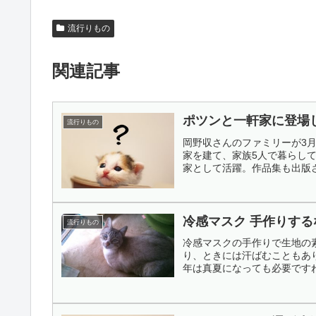
流行りもの
関連記事
ポツンと一軒家に登場
流行りもの
岡野収さんのファミリーが3
家を建て、家族5人で暮らし
家として活躍。作品集も出版さ
冷感マスク 手作りする
流行りもの
冷感マスクの手作りで生地の
り、ときには汗ばむこともあ
年は真夏になっても必要ですね