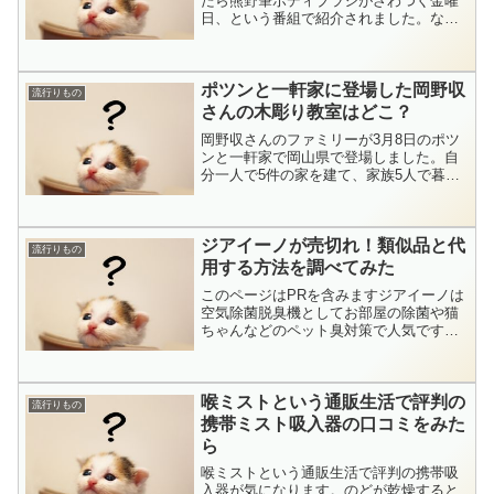
たら熊野筆ボディブラシがざわつく金曜
日、という番組で紹介されました。なん
と、せっけんを使わなくてもぬるま湯や
水でクルクルすると汚れが落とせる優れ
もの。見た目は、長い柄付きタイプで使
ポツンと一軒家に登場した岡野収
いやすそう。熊野筆とい...
流行りもの
さんの木彫り教室はどこ？
岡野収さんのファミリーが3月8日のポツ
ンと一軒家で岡山県で登場しました。自
分一人で5件の家を建て、家族5人で暮ら
してるというのです。岡野さんの職業は
彫刻家。20代からプロの彫刻家として活
躍。作品集も出版されるほどの著名な彫
ジアイーノが売切れ！類似品と代
刻家です。今でもお...
流行りもの
用する方法を調べてみた
このページはPRを含みますジアイーノは
空気除菌脱臭機としてお部屋の除菌や猫
ちゃんなどのペット臭対策で人気です。
案外いい値段なので、バンバン売れてる
って印象はなかったのですが、最近にな
って売切れが続出。その理由は楽天でラ
喉ミストという通販生活で評判の
ンキングに入ってる【次...
流行りもの
携帯ミスト吸入器の口コミをみた
ら
喉ミストという通販生活で評判の携帯吸
入器が気になります。のどが乾燥すると