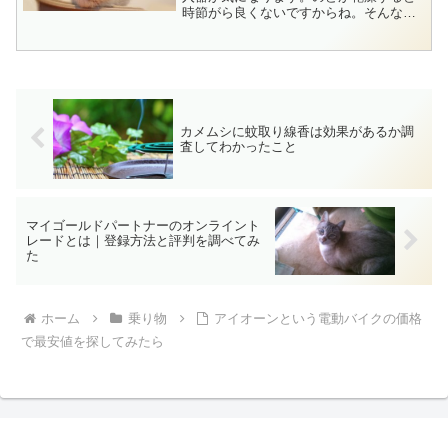
時節がら良くないですからね。そんなと
きにテレビで紹介してたのが、喉の奥に
直接スプレーする【のどミスト】という
携帯用のスプレー。お口の中やのどって
潤ってるのが理想なんです...
カメムシに蚊取り線香は効果があるか調
査してわかったこと
マイゴールドパートナーのオンライント
レードとは｜登録方法と評判を調べてみ
た
ホーム
乗り物
アイオーンという電動バイクの価格
で最安値を探してみたら