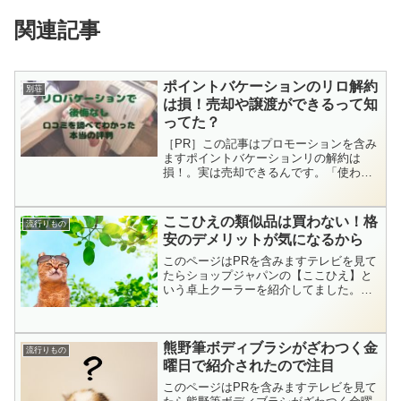
関連記事
ポイントバケーションのリロ解約
別荘
は損！売却や譲渡ができるって知
ってた？
［PR］この記事はプロモーションを含み
ますポイントバケーションリの解約は
損！。実は売却できるんです。「使わな
いから解約」という選択は、損するだけ
でやばい！こちらでは損しない情報をご
紹介。スポンサードリンク (adsbygoogle
ここひえの類似品は買わない！格
流行りもの
= wi...
安のデメリットが気になるから
このページはPRを含みますテレビを見て
たらショップジャパンの【ここひえ】と
いう卓上クーラーを紹介してました。小
型でかわいい冷風扇だから、どこへでも
持ち運びができて便利そう。追記：新モ
デル【ここひえr4】が登場してバージョ
熊野筆ボディブラシがざわつく金
ンアップ2019年に...
流行りもの
曜日で紹介されたので注目
このページはPRを含みますテレビを見て